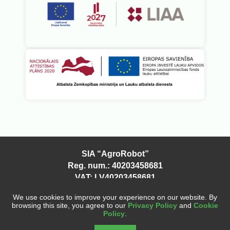
SIA “AgroRobot”
Reg. num.: 40203458681
VAT: LV40203458681
Latvija, Riga
We use cookies to improve your experience on our website. By
agrorobot@agrorobot.lv
browsing this site, you agree to our
Privacy Policy
and
Cookie
© 2026 AgroRobot. All rights reserved.
Policy
.