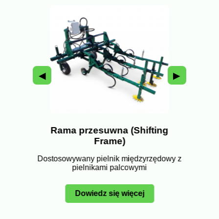
◀
▶
Rama przesuwna (Shifting
rame)
Rama
Frame)
zędowy z
Dostoso
Dostosowywany pielnik międzyrzędowy z
pielnikami palcowymi
Dowiedz się więcej