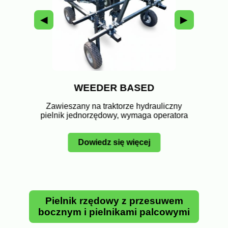
◀
▶
LTI2
WEEDER BASED
aktorze
Autono
Zawieszany na traktorze hydrauliczny
dowy
hydr
pielnik jednorzędowy, wymaga operatora
Dowiedz się więcej
Pielnik rzędowy z przesuwem
bocznym i pielnikami palcowymi